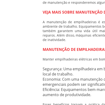
de manutenção e responderemos algum
VEJA MAIS SOBRE MANUTENÇÃO 
A
manutenção de empilhadeiras
é es
ambiente de trabalho. Equipamentos b
também garantem uma vida útil mais
reparos. Além disso, máquinas eficien
de inatividade.
MANUTENÇÃO DE EMPILHADEIRAS 
Manter empilhadeiras elétricas em bom
Segurança:
Uma empilhadeira em bo
local de trabalho.
Economia:
Com uma
manutenção d
emergenciais podem ser significat
Eficiência:
Equipamentos bem mantid
aumento de produtividade.
Esses benefícios tornam a prática 