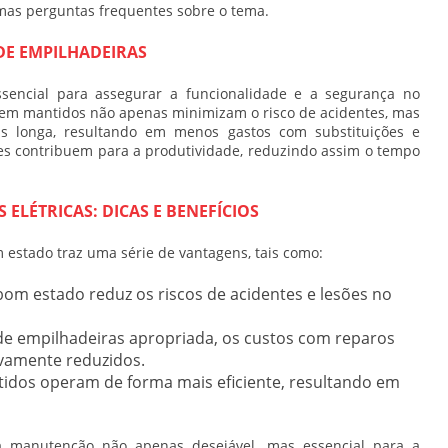
as perguntas frequentes sobre o tema.
DE EMPILHADEIRAS
sencial para assegurar a funcionalidade e a segurança no
em mantidos não apenas minimizam o risco de acidentes, mas
 longa, resultando em menos gastos com substituições e
tes contribuem para a produtividade, reduzindo assim o tempo
ELÉTRICAS: DICAS E BENEFÍCIOS
 estado traz uma série de vantagens, tais como:
m estado reduz os riscos de acidentes e lesões no
e empilhadeiras
apropriada, os custos com reparos
ivamente reduzidos.
os operam de forma mais eficiente, resultando em
da manutenção não apenas desejável, mas essencial para a