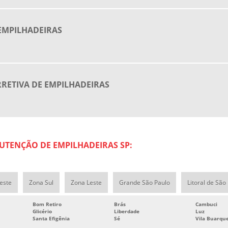
EMPILHADEIRAS
ETIVA DE EMPILHADEIRAS
UTENÇÃO DE EMPILHADEIRAS SP:
este
Zona Sul
Zona Leste
Grande São Paulo
Litoral de São
Bom Retiro
Brás
Cambuci
Glicério
Liberdade
Luz
Santa Efigênia
Sé
Vila Buarqu